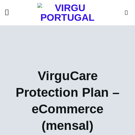
Skip
to
content
VirguCare
Protection Plan –
eCommerce
(mensal)