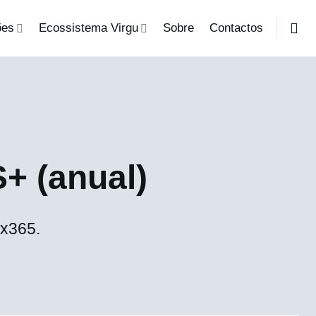
ões
Ecossistema Virgu
Sobre
Contactos
+ (anual)
7x365.