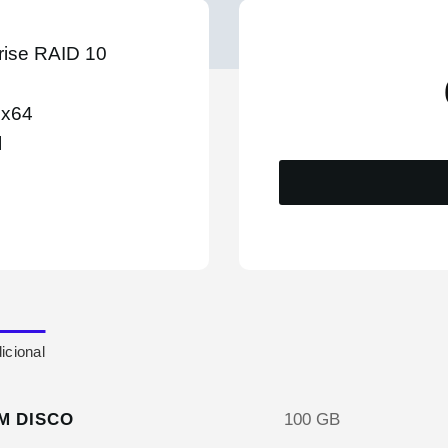
rise RAID 10
 x64
l
icional
M DISCO
100 GB